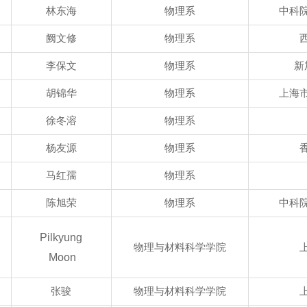
林东海
物理系
中科
阙文修
物理系
李保文
物理系
新
胡锦华
物理系
上海
徐冬溶
物理系
杨友源
物理系
马红孺
物理系
陈旭荣
物理系
中科
Pilkyung
物理与材料科学学院
Moon
张骏
物理与材料科学学院