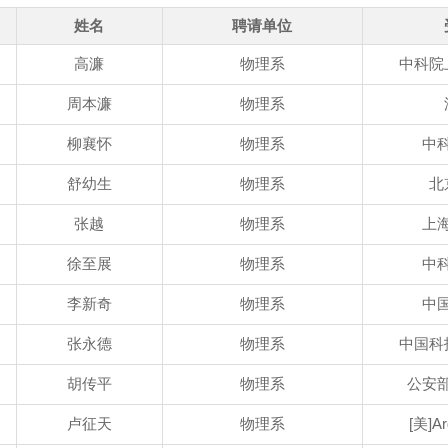
姓名
聘请单位
高濂
物理系
中科院
周本濂
物理系
柳襄怀
物理系
中
舒幼生
物理系
北
张越
物理系
上
徐至展
物理系
中
李新奇
物理系
中
张永德
物理系
中国科
胡传平
物理系
公安
卢征天
物理系
[美]