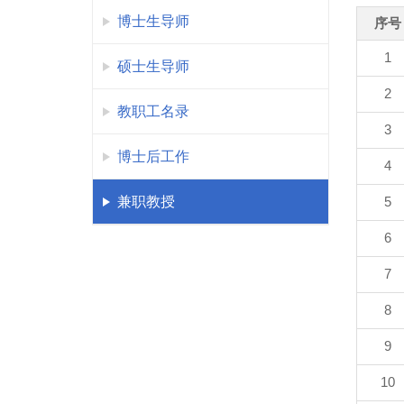
博士生导师
序号
1
硕士生导师
2
教职工名录
3
博士后工作
4
兼职教授
5
6
7
8
9
10