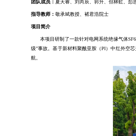
团队成员：
夏天睿、刘芮辰、郭升、但林虹、彭
指导教师：
敬承斌教授、褚君浩院士
项目简介
本项目研制了一款针对电网系统绝缘气体SF
级”事故。基于新材料聚酰亚胺（PI）中红外空
航。