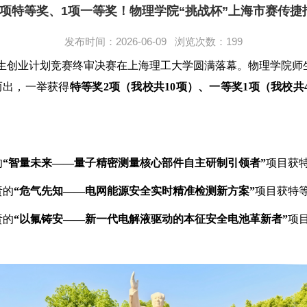
2项特等奖、1项一等奖！物理学院“挑战杯”上海市赛传捷
发布时间：2026-06-09 浏览次数：
199
大学生创业计划竞赛终审决赛在上海理工大学圆满落幕。物理学院
而出，一举获得
特等奖2项（我校共10项）、一等奖1项（我校共
的
“智量未来——量子精密测量核心部件自主研制引领者”
项目获
责的
“危气先知——电网能源安全实时精准检测新方案”
项目获特
责的
“以氟铸安——新一代电解液驱动的本征安全电池革新者”
项