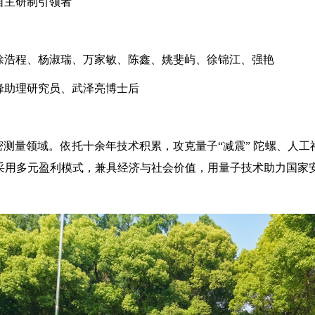
自主研制引领者
徐浩程、杨淑瑞、万家敏、陈鑫、姚斐屿、徐锦江、强艳
峰助理研究员、武泽亮博士后
测量领域。依托十余年技术积累，攻克量子“减震” 陀螺、人
，采用多元盈利模式，兼具经济与社会价值，用量子技术助力国家