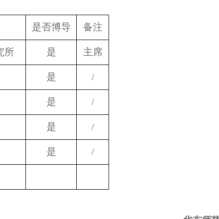
是否博导
备注
究所
是
主席
是
/
是
/
是
/
是
/