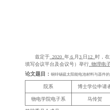
兹定于
2020
年
6
月
3
日
12
时，在
填写会议平台及会议号）举行
物理电
论文题目：
铜锌锡硫太阳能电池材料与器件的
院系
博士学位申请
物电学院电子系
马传贺