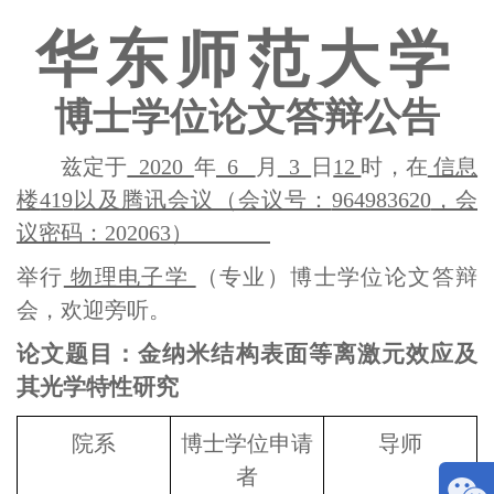
华东师范大学
博士学位论文答辩公告
兹定于
2020
年
6
月
3
日
12
时，在
信息
楼
419
以及腾讯会议（会议号：
964983620
，会
议密码：
202063
）
举行
物理电子学
（专业）博士学位论文答辩
会，欢迎旁听。
论文题目：金纳米结构表面等离激元效应及
其光学特性研究
院系
博士学位申请
导师
者