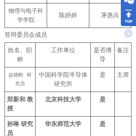
物理与电子科
陈婷婷
茅惠兵
学学院
答辩委员会成员
姓名、职
工作单位
是否博
备注
称
导
中国科学院半导体
是
主席
赵德刚 研
研究所
究员
郑新和 教
北京科技大学
是
授
孙琳 研究
华东师范大学
是
员