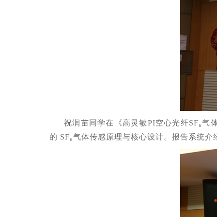
祝润苗同学在《高灵敏PI空心光纤SF
₆
气
的 SF
₆
气体传感原理与核心设计。报告系统介