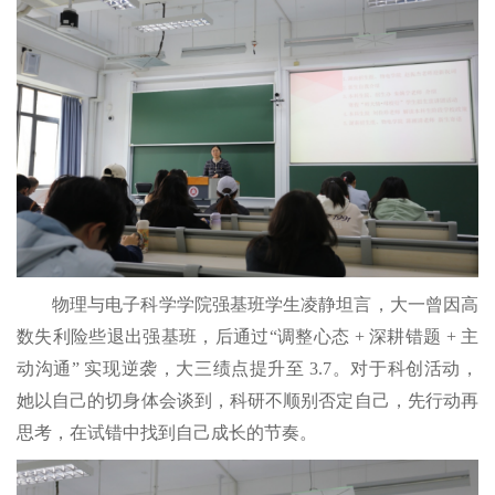
物理与电子科学
学院强基班
学生
凌静坦言
，
大一曾因高
数失利险些退出强基班，后通过
“调整心态 + 深耕错题 + 主
动沟通” 实现逆袭，大三绩点提升至 3.7。对于科创活动，
她
以自己的切身体会谈到，
科研不顺别否定自己，先行动再
思考
，
在
试错
中找到自己成长的节奏。