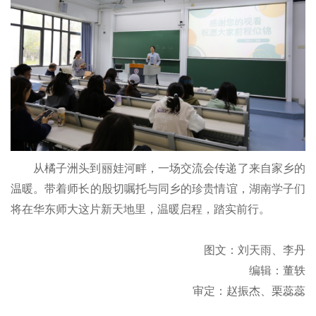
从橘子洲头到丽娃河畔，一场交流会传递了来自家乡的
温暖。带着师长的殷切嘱托与同乡的珍贵情谊，湖南学子们
将在华东师大这片新天地里，温暖启程，踏实前行。
图文：刘天雨、李丹
编辑：董轶
审定：赵振杰、栗蕊蕊