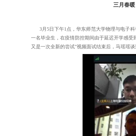
三月春暖
3
月
5
日下午
1
点，华东师范大学物理与电子科
一名毕业生，在疫情防控期间由于延迟开学感受
又是一次全新的尝试
”
视频面试结束后，马瑶瑶谈